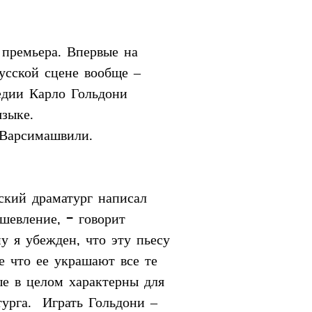
 премьера. Впервые на 
усской сцене вообще – 
едии Карло Гольдони 
языке.
 Варсимашвили.
ский драматург написал 
шевление, - говорит 
 я убежден, что эту пьесу 
е что ее украшают все те 
ые в целом характерны для 
турга.  Играть Гольдони – 