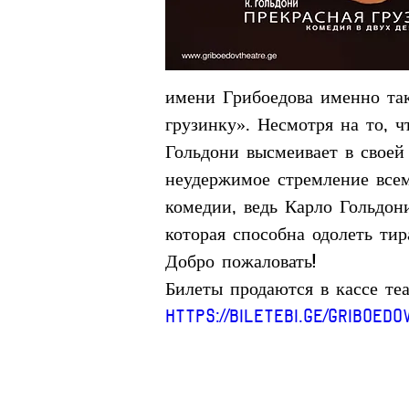
имени Грибоедова именно так
грузинку». Несмотря на то, ч
Гольдони высмеивает в своей
неудержимое стремление всем
комедии, ведь Карло Гольдони
которая способна одолеть тир
Добро пожаловать!
Билеты продаются в кассе теат
https://biletebi.ge/griboed