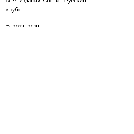
всех изданий Союза «Русский 
клуб».
В 2013-2018 гг. руководитель 
IТ-службы Театра имени 
Грибоедова.
C 2019 года – начальник 
службы компьютерного 
дизайна.
Контактная
информация
2/4 Shota Rustaveli Ave, Tbilisi
Тел.:
032 293 11 06