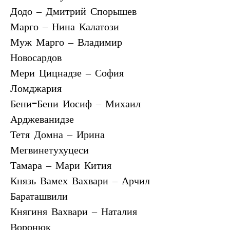
Додо – Дмитрий Спорышев
Марго – Нина Калатози
Муж Марго – Владимир 
Новосардов 
Мери Цицнадзе – София 
Ломджария
Бени-Бени Иосиф – Михаил 
Арджеванидзе 
Тетя Домна – Ирина 
Мегвинетухуцеси
Тамара – Мари Кития 
Князь Вамех Вахвари – Арчил 
Бараташвили
Княгиня Вахвари – Наталия 
Воронюк 