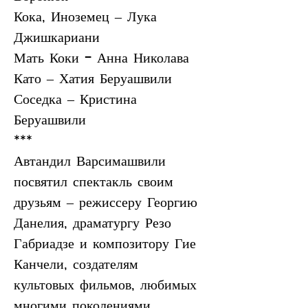
Кока, Иноземец – Лука 
Джишкариани
Мать Коки - Анна Николава 
Като – Хатия Беруашвили
Соседка – Кристина 
Беруашвили
***
Автандил Варсимашвили 
посвятил спектакль своим 
друзьям – режиссеру Георгию 
Данелия, драматургу Резо 
Габриадзе и композитору Гие 
Канчели, создателям 
культовых фильмов, любимых 
многими поколениями 