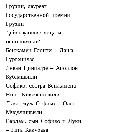
Грузии, лауреат 
Государственной премии 
Грузии
Действующие лица и 
исполнители:
Бенжамен Глонти – Лаша 
Гургенидзе
Леван Цинцадзе – Аполлон 
Кублашвили 
Софико, сестра Бенжамена   – 
Нино Кикачеишвили
Лука, муж Софико – Олег 
Мчедлишвили
Варлам, сын Софико и Луки 
– Гига Какубава