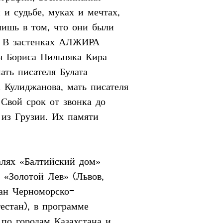
и судьбе, муках и мечтах, 
лишь в том, что они были 
… В застенках АЛЖИРА 
я Бориса Пильняка Кира 
ть писателя Булата 
Кулиджанова, мать писателя 
Свой срок от звонка до 
 из Грузии. Их памяти 
алях «Балтийский дом» 
 «Золотой Лев» (Львов, 
ран Черноморско-
естан), в программе 
по городам Казахстана и 