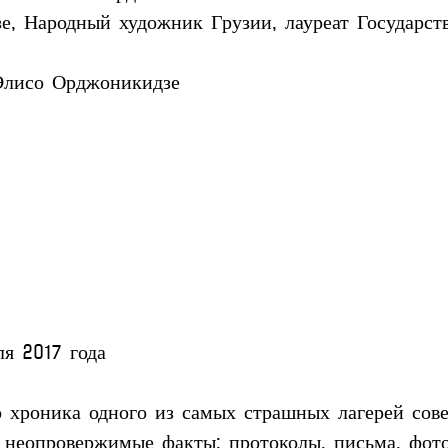
, Народный художник Грузии, лауреат Государст
Элисо Орджоникидзе
ля 2017 года
о хроника одного из самых страшных лагерей сове
– неопровержимые факты: протоколы, письма, фот