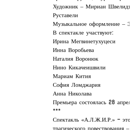
Художник – Мириан Швелидзе
Руставели
Музыкальное оформление – 
В спектакле участвуют:
Ирина Мегвинетухуцеси
Инна Воробьева
Наталия Воронюк
Нино Кикачеишвили
Мариам Кития
София Ломджария
Анна Николава
Премьера состоялась 28 апре
***
Спектакль «А.Л.Ж.И.Р.» - эт
трагического повествования 