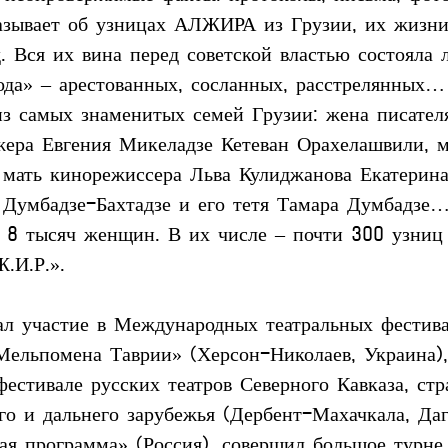
зывает об узницах АЛЖИРА из Грузии, их жизни 
 Вся их вина перед советской властью состояла 
ода» – арестованных, сосланных, расстрелянных
из самых знаменитых семей Грузии: жена писател
ера Евгения Микеладзе Кетеван Орахелашвили, ма
мать кинорежиссера Льва Кулиджанова Екатерина 
Думбадзе-Бахтадзе и его тетя Тамара Думбадзе…
о 8 тысяч женщин. В их числе – почти 300 узниц
.И.Р.».
ал участие в Международных театральных фестив
«Мельпомена Таврии» (Херсон-Николаев, Украина),
естивале русских театров Северного Кавказа, ст
го и дальнего зарубежья (Дербент-Махачкала, Даг
ая программа» (Россия), совершил большое турне 