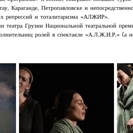
тау, Караганде, Петропавловске и непосредствен
их репрессий и тоталитаризма «АЛЖИР».
ии театра Грузии Национальной театральной пре
олнительниц ролей в спектакле «А.Л.Ж.И.Р.» (а н