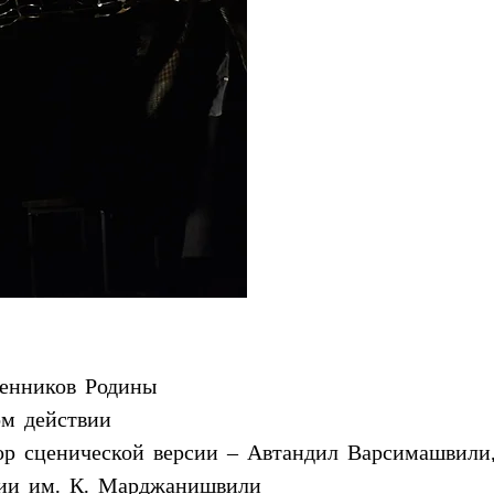
енников Родины
ом действии
р сценической версии – Автандил Варсимашвили,
мии им. К. Марджанишвили