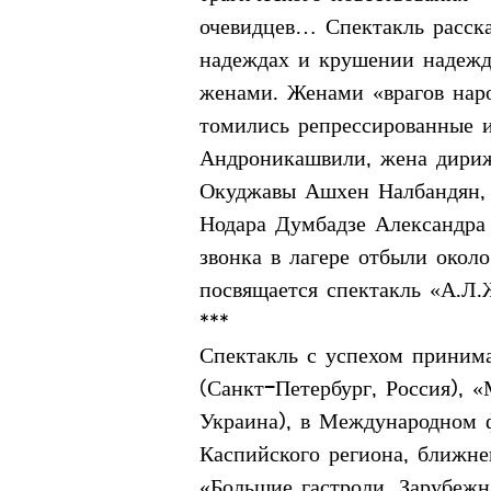
очевидцев… Спектакль расска
надеждах и крушении надежд.
женами. Женами «врагов нар
томились репрессированные 
Андроникашвили, жена дириж
Окуджавы Ашхен Налбандян, 
Нодара Думбадзе Александра 
звонка в лагере отбыли окол
посвящается спектакль «А.Л.Ж
***
Спектакль с успехом приним
(Санкт-Петербург, Россия), 
Украина), в Международном ф
Каспийского региона, ближне
«Большие гастроли. Зарубежн