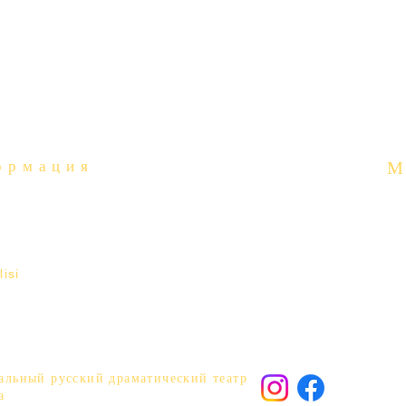
ормация
М
isi
альный русский драматический театр
а