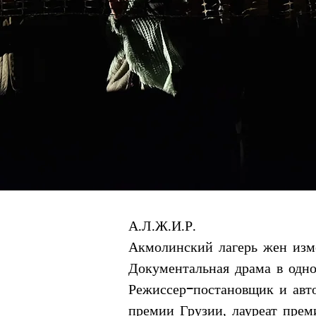
А.Л.Ж.И.Р.
Акмолинский лагерь жен изм
Документальная драма в одн
Режиссер-постановщик и авто
премии Грузии, лауреат пре