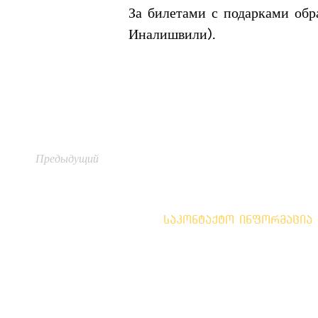
За билетами с подарками обр
Иналишвили).
Предыдущий
საკონტაქტო ინფორმაცია