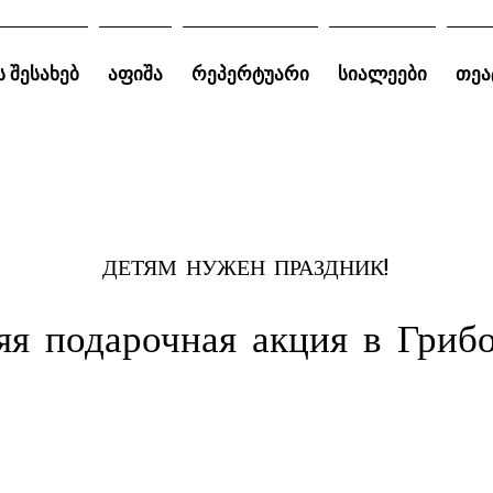
ს შესახებ
აფიშა
რეპერტუარი
სიალეები
თეა
ДЕТЯМ НУЖЕН ПРАЗДНИК!
яя подарочная акция в Грибо