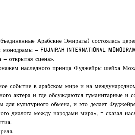
Объединенные Арабские Эмираты) состоялась цере
я монодрамы – Fujairah International Monodram
 – открытая сцена».
ронажем наследного принца Фуджейры шейха Мох
ное событие в арабском мире и на международном
дного актера и где обсуждаются гуманитарные и с
 для культурного обмена, и это делает Фуджейре
ного диалога между народами мира», - сказал на
тия.
реля.