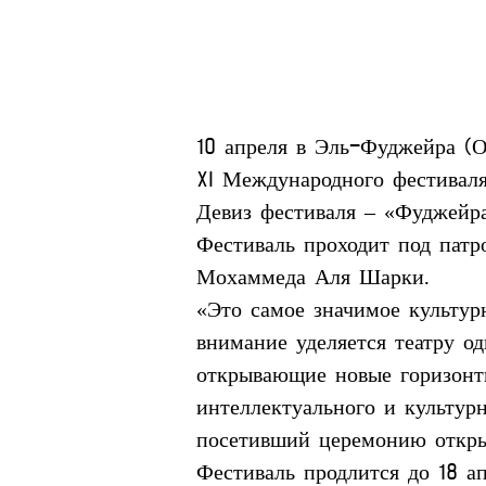
10 апреля в Эль-Фуджейра (
XI Международного фестивал
Девиз фестиваля – «Фуджейра
Фестиваль проходит под пат
Мохаммеда Аля Шарки.
«Это самое значимое культур
внимание уделяется театру о
открывающие новые горизонты
интеллектуального и культур
посетивший церемонию откры
Фестиваль продлится до 18 ап