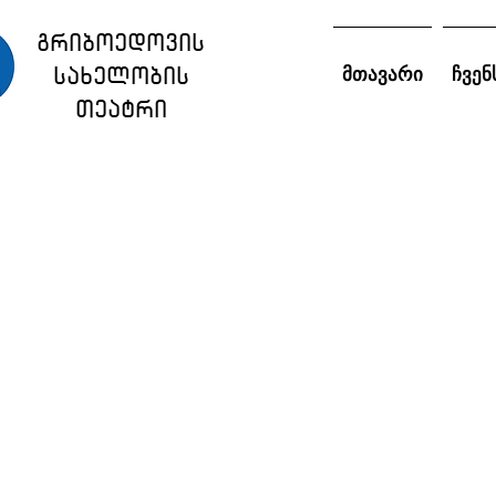
გრიბოედოვის
სახელობის
მთავარი
ჩვენ
თეატრი