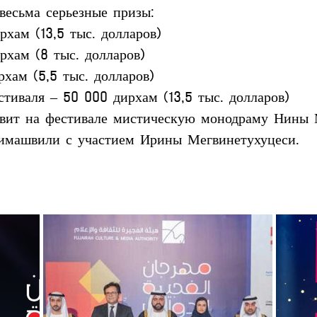
весьма серьезные призы:
хам (13,5 тыс. долларов)
рхам (8 тыс. долларов)
хам (5,5 тыс. долларов)
тиваля – 50 000 дирхам (13,5 тыс. долларов)
авит на фестивале мистическую монодраму Нины 
симашвили с участием Ирины Мегвинетухуцеси.