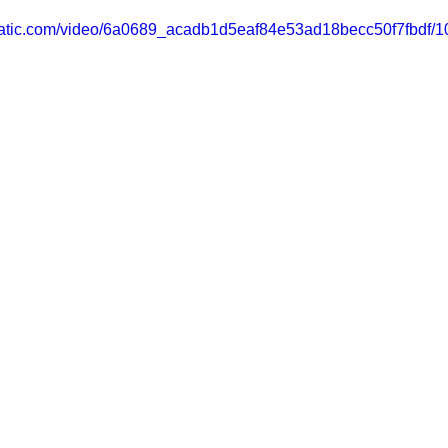
xstatic.com/video/6a0689_acadb1d5eaf84e53ad18becc50f7fbdf/1